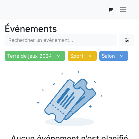
Événements
Terre de jeux 2024
×
Sport
×
Salon
×
Aucun événement n'est planifié