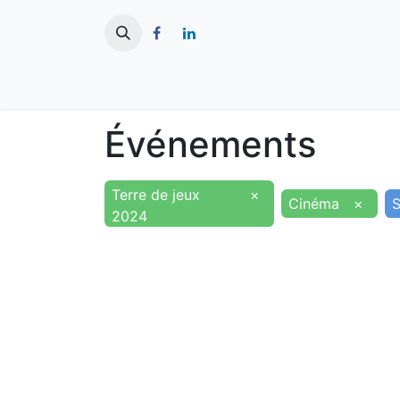
​
Actualités
Ma ville
Tourisme
Événements
Terre de jeux
×
Cinéma
×
S
2024