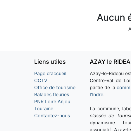
Aucun é
A
Liens utiles
AZAY le RIDE
Page d'accueil
Azay-le-Rideau est
CCTVI
Centre-Val de Loi
Office de tourisme
partie de la
commu
Balades fleuries
l'Indre
.
PNR Loire Anjou
Touraine
La commune, labe
Contactez-nous
classée de Touri
dynamisme tour
associatif. Azay-l