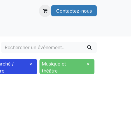
Contactez-nous
itoire
Publications
Voie verte
rché /
×
Musique et
×
ire
théâtre