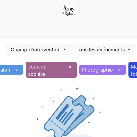
Démarches
Equipements
Evénements
Smart terr
Champ d'intervention
Tous les événements
Jeux de
×
Ma
alon
×
Photographie
×
société
fo