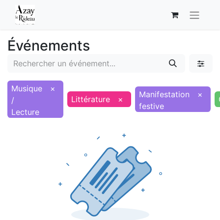
Événements
Musique
×
Manifestation
×
Littérature
×
/
festive
Lecture