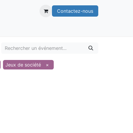
Contactez-nous
itoire
Publications
Voie verte
Jeux de société
×