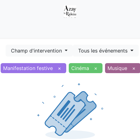
Démarches
Equipements
Evénements
Smart terr
Champ d'intervention
Tous les événements
Manifestation festive
×
Cinéma
×
Musique
×