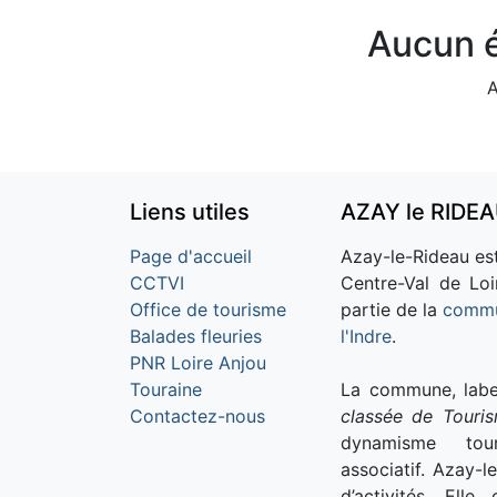
Aucun é
A
Liens utiles
AZAY le RIDE
Page d'accueil
Azay-le-Rideau est
CCTVI
Centre-Val de Loi
Office de tourisme
partie de la
commu
Balades fleuries
l'Indre
.
PNR Loire Anjou
Touraine
La commune, labe
Contactez-nous
classée de Touri
dynamisme tour
associatif. Azay-l
d’activités. Ell