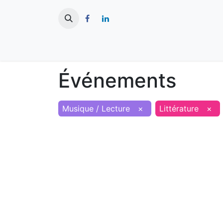
​
Actualités
Ma ville
Tourisme
Événements
Musique / Lecture
×
Littérature
×