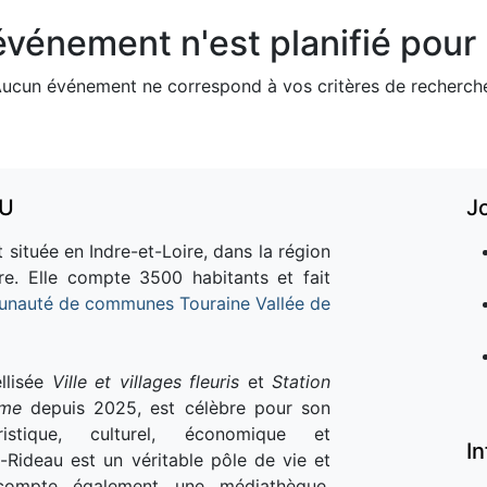
vénement n'est planifié pour l
ucun événement ne correspond à vos critères de recherch
AU
J
 située en Indre-et-Loire, dans la région
re. Elle compte 3500 habitants et fait
nauté de communes Touraine Vallée de
llisée
Ville et villages fleuris
et
Station
sme
depuis 2025, est célèbre pour son
istique, culturel, économique et
I
e-Rideau est un véritable pôle de vie et
e compte également une médiathèque,