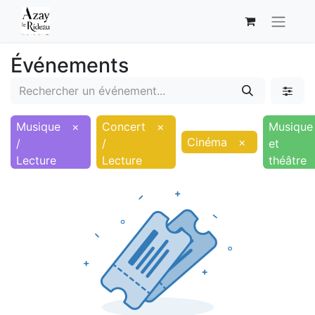
Événements
Musique
×
Concert
×
Musique
Cinéma
×
/
/
et
Lecture
Lecture
théâtre