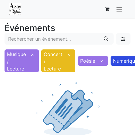
Événements
Musique
×
Concert
×
Poésie
×
Numériqu
/
/
Lecture
Lecture