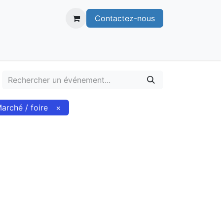
Contactez-nous
itoire
Publications
Voie verte
arché / foire
×