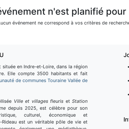
vénement n'est planifié pour l
ucun événement ne correspond à vos critères de recherch
AU
J
 située en Indre-et-Loire, dans la région
re. Elle compte 3500 habitants et fait
nauté de communes Touraine Vallée de
llisée
Ville et villages fleuris
et
Station
sme
depuis 2025, est célèbre pour son
istique, culturel, économique et
I
e-Rideau est un véritable pôle de vie et
e compte également une médiathèque,