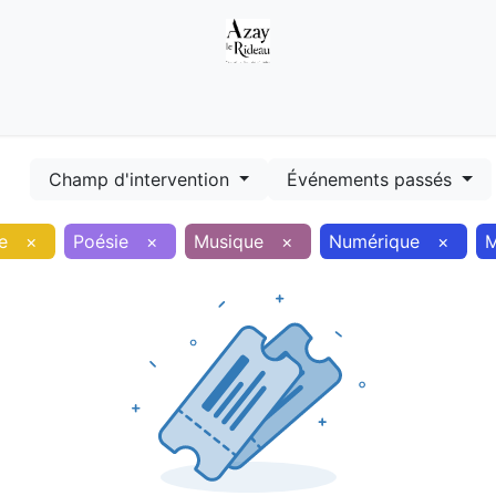
Démarches
Equipements
Evénements
Smart terr
Champ d'intervention
Événements passés
e
×
Poésie
×
Musique
×
Numérique
×
M