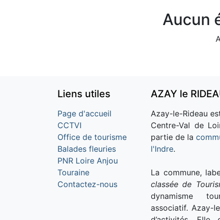
Aucun é
A
Liens utiles
AZAY le RIDE
Page d'accueil
Azay-le-Rideau est
CCTVI
Centre-Val de Loi
Office de tourisme
partie de la
commu
Balades fleuries
l'Indre
.
PNR Loire Anjou
Touraine
La commune, labe
Contactez-nous
classée de Touri
dynamisme tour
associatif. Azay-l
d’activités. Ell