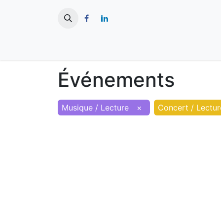
​
Actualités
Ma ville
Tourisme
Événements
Musique / Lecture
×
Concert / Lectur