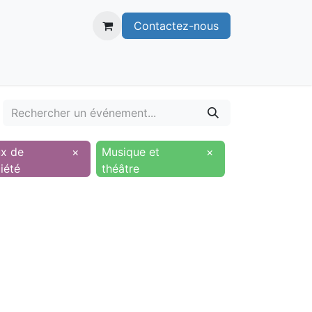
Contactez-nous
itoire
Publications
Voie verte
ux de
×
Musique et
×
iété
théâtre