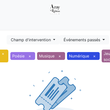
Démarches
Equipements
Evénements
Smart terr
Champ d'intervention
Événements passés
×
Je
Poésie
×
Musique
×
Numérique
×
soc