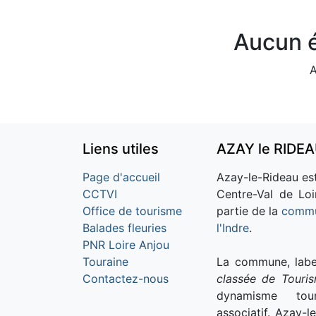
Aucun é
A
Liens utiles
AZAY le RIDE
Page d'accueil
Azay-le-Rideau est
CCTVI
Centre-Val de Loi
Office de tourisme
partie de la
commu
Balades fleuries
l'Indre
.
PNR Loire Anjou
Touraine
La commune, labe
Contactez-nous
classée de Touri
dynamisme tour
associatif. Azay-l