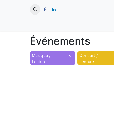
​
Actualités
Ma ville
Tourisme
Événements
Musique /
×
Concert /
Lecture
Lecture