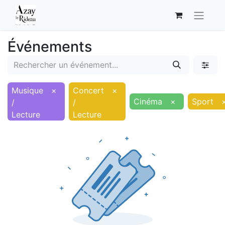
Événements
Musique
×
Concert
×
Cinéma
×
Sport
/
/
Lecture
Lecture