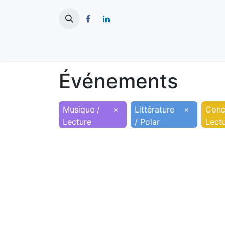
​
Actualités
Ma ville
Tourisme
Événements
Musique /
×
Littérature
×
Conc
Lecture
/ Polar
Lect