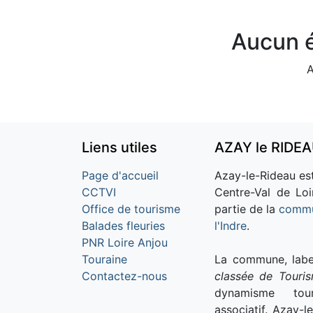
Aucun é
A
Liens utiles
AZAY le RIDE
Page d'accueil
Azay-le-Rideau est
CCTVI
Centre-Val de Loi
Office de tourisme
partie de la
commu
Balades fleuries
l'Indre
.
PNR Loire Anjou
Touraine
La commune, labe
Contactez-nous
classée de Touri
dynamisme tour
associatif. Azay-l