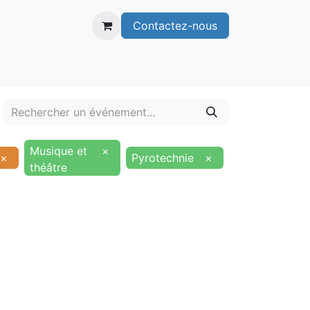
Contactez-nous
itoire
Publications
Voie verte
Musique et
×
×
Pyrotechnie
×
théâtre