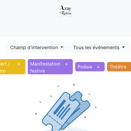
Démarches
Equipements
Evénements
Smart terr
Champ d'intervention
Tous les événements
ert /
×
Manifestation
×
Poésie
×
Théâtre
ure
festive