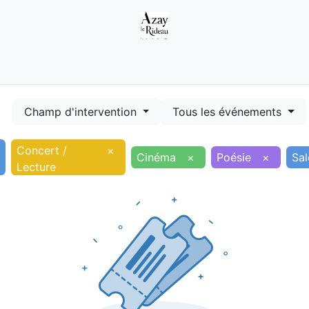
Démarches
Equipements
Evénements
Smart terr
Champ d'intervention
Tous les événements
Concert /
×
Cinéma
×
Poésie
×
Sa
Lecture