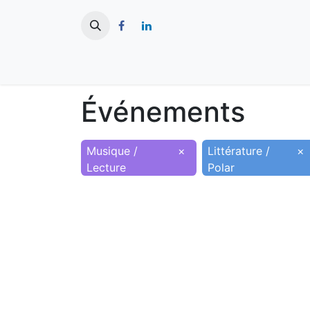
​
Actualités
Ma ville
Tourisme
Événements
Musique /
×
Littérature /
×
Lecture
Polar