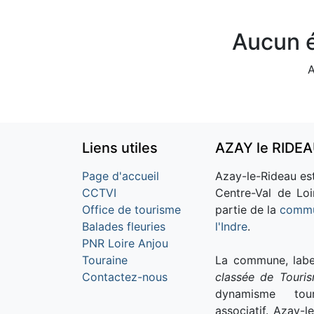
Aucun é
A
Liens utiles
AZAY le RIDE
Page d'accueil
Azay-le-Rideau est
CCTVI
Centre-Val de Loi
Office de tourisme
partie de la
commu
Balades fleuries
l'Indre
.
PNR Loire Anjou
Touraine
La commune, labe
Contactez-nous
classée de Touri
dynamisme tour
associatif. Azay-l