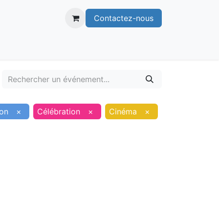
Contactez-nous
itoire
Publications
Voie verte
lon
×
Célébration
×
Cinéma
×