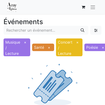
Événements
Musique
×
Concert
×
Santé
×
Poésie
×
/
/
Lecture
Lecture