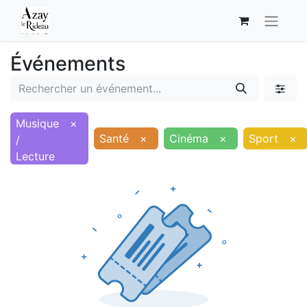
Événements
Musique
×
Santé
×
Cinéma
×
Sport
×
/
Lecture