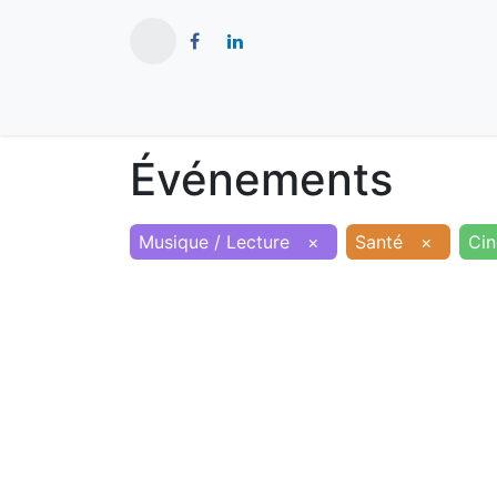
​
Actualités
Ma ville
Tourisme
Événements
Musique / Lecture
×
Santé
×
Ci