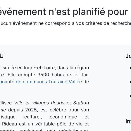
vénement n'est planifié pour l
ucun événement ne correspond à vos critères de recherch
AU
J
 située en Indre-et-Loire, dans la région
re. Elle compte 3500 habitants et fait
nauté de communes Touraine Vallée de
llisée
Ville et villages fleuris
et
Station
sme
depuis 2025, est célèbre pour son
istique, culturel, économique et
I
e-Rideau est un véritable pôle de vie et
e compte également une médiathèque,