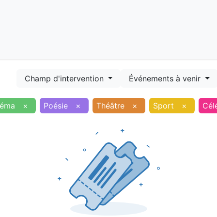
Démarches
Equipements
Evénements
Smart terr
Champ d'intervention
Événements à venir
néma
×
Poésie
×
Théâtre
×
Sport
×
Cél