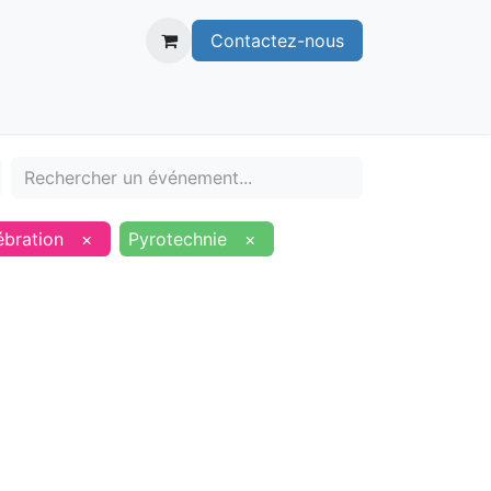
Contactez-nous
itoire
Publications
Voie verte
ébration
×
Pyrotechnie
×