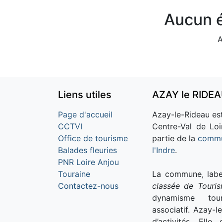
Aucun é
A
Liens utiles
AZAY le RIDE
Page d'accueil
Azay-le-Rideau est
CCTVI
Centre-Val de Loi
Office de tourisme
partie de la
commu
Balades fleuries
l'Indre
.
PNR Loire Anjou
Touraine
La commune, labe
Contactez-nous
classée de Touri
dynamisme tour
associatif. Azay-l
d’activités. Ell