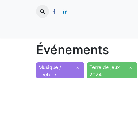
​
Actualités
Ma ville
Tourisme
Événements
Musique /
×
Terre de jeux
×
Lecture
2024