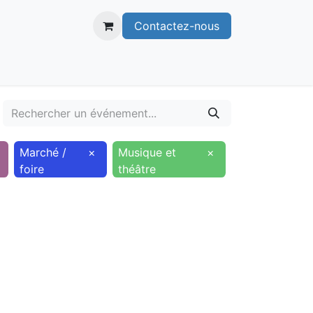
Contactez-nous
itoire
Publications
Voie verte
Marché /
×
Musique et
×
foire
théâtre