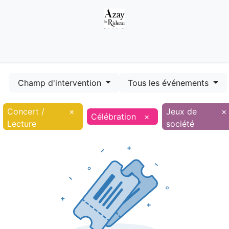
Démarches
Equipements
Evénements
Smart terr
Champ d'intervention
Tous les événements
Concert /
×
Jeux de
×
Célébration
×
Lecture
société