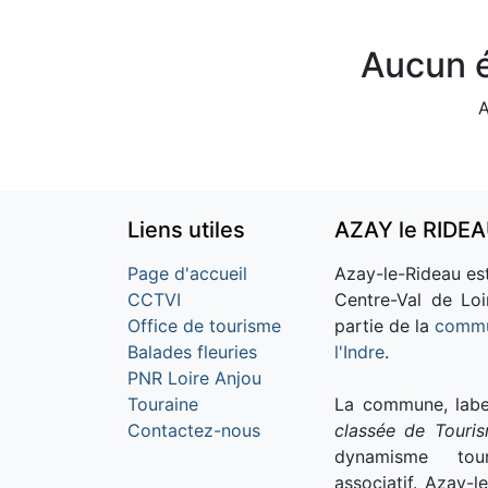
Aucun é
A
Liens utiles
AZAY le RIDE
Page d'accueil
Azay-le-Rideau est
CCTVI
Centre-Val de Loi
Office de tourisme
partie de la
commu
Balades fleuries
l'Indre
.
PNR Loire Anjou
Touraine
La commune, labe
Contactez-nous
classée de Touri
dynamisme tour
associatif. Azay-l