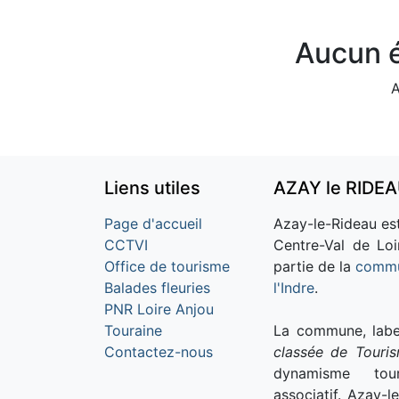
Aucun é
A
Liens utiles
AZAY le RIDE
Page d'accueil
Azay-le-Rideau est
CCTVI
Centre-Val de Loi
Office de tourisme
partie de la
commu
Balades fleuries
l'Indre
.
PNR Loire Anjou
Touraine
La commune, labe
Contactez-nous
classée de Touri
dynamisme tour
associatif. Azay-l