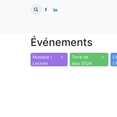
​
Actualités
Ma ville
Tourisme
Événements
Musique /
×
Terre de
×
Li
Lecture
jeux 2024
/ 