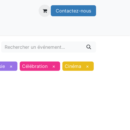
Contactez-nous
itoire
Publications
Voie verte
sie
×
Célébration
×
Cinéma
×