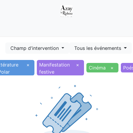
Démarches
Equipements
Evénements
Smart terr
Champ d'intervention
Tous les événements
ttérature
×
Manifestation
×
Cinéma
×
Poé
Polar
festive