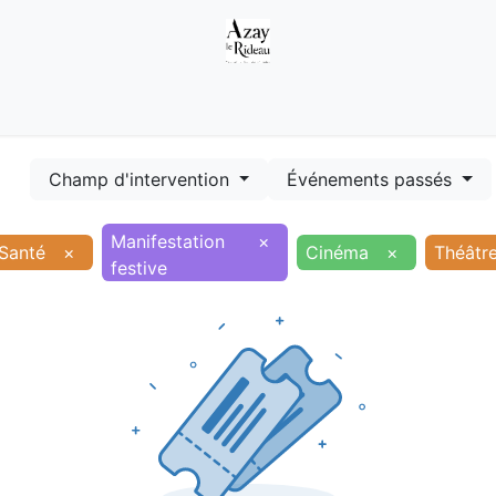
Démarches
Equipements
Evénements
Smart terr
Champ d'intervention
Événements passés
Manifestation
×
Santé
×
Cinéma
×
Théâtr
festive