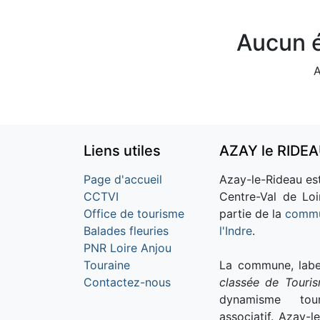
Aucun é
A
Liens utiles
AZAY le RIDE
Page d'accueil
Azay-le-Rideau est
CCTVI
Centre-Val de Loi
Office de tourisme
partie de la
commu
Balades fleuries
l'Indre
.
PNR Loire Anjou
Touraine
La commune, labe
Contactez-nous
classée de Touri
dynamisme tour
associatif. Azay-l