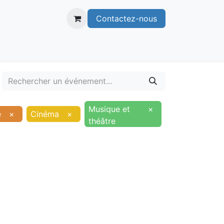
Contactez-nous
itoire
Publications
Voie verte
Musique et
×
e
×
Cinéma
×
théâtre