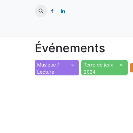
​
Actualités
Ma ville
Tourisme
Événements
Musique /
×
Terre de jeux
×
Lecture
2024