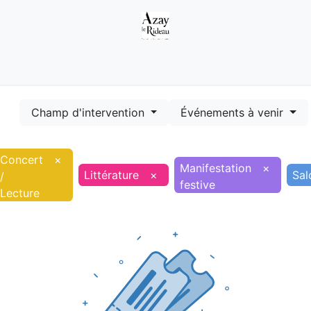
Démarches
Equipements
Evénements
Smart terr
Champ d'intervention
Événements à venir
Concert
×
Manifestation
×
Littérature
×
Sal
/
festive
Lecture