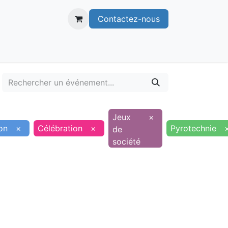
Contactez-nous
itoire
Publications
Voie verte
Jeux
×
on
×
Célébration
×
Pyrotechnie
de
société