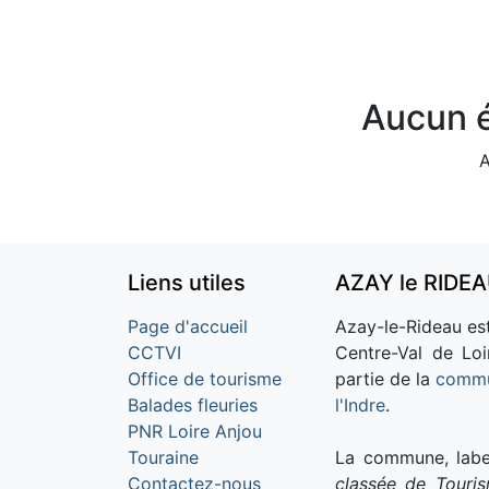
Aucun é
A
Liens utiles
AZAY le RIDE
Page d'accueil
Azay-le-Rideau est
CCTVI
Centre-Val de Loi
Office de tourisme
partie de la
commu
Balades fleuries
l'Indre
.
PNR Loire Anjou
Touraine
La commune, labe
Contactez-nous
classée de Touri