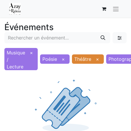
Événements
Musique
×
Poésie
×
Théâtre
×
Photograp
/
Lecture