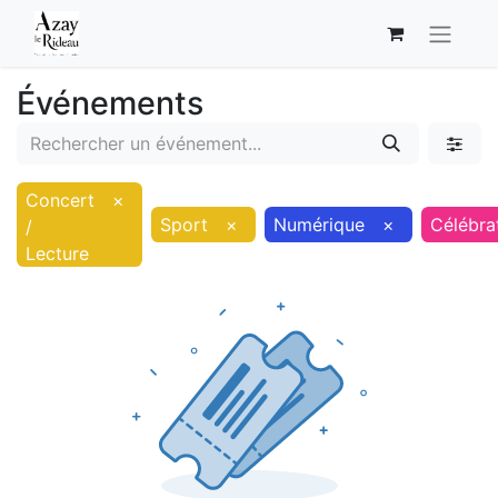
Événements
Concert
×
Sport
×
Numérique
×
Célébra
/
Lecture