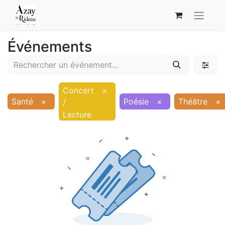
Événements
Concert
×
Santé
×
Poésie
×
Théâtre
×
/
Lecture