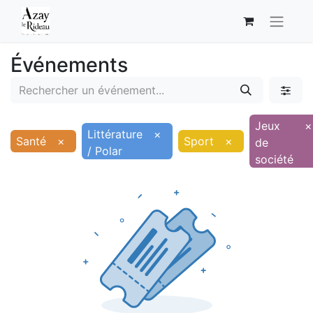
Événements
Jeux
×
Littérature
×
Santé
×
Sport
×
de
/ Polar
société