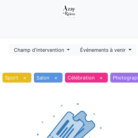
Démarches
Equipements
Evénements
Smart terr
Champ d'intervention
Événements à venir
Sport
×
Salon
×
Célébration
×
Photograp