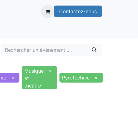
Contactez-nous
itoire
Publications
Voie verte
Musique
×
hie
×
Pyrotechnie
×
et
théâtre