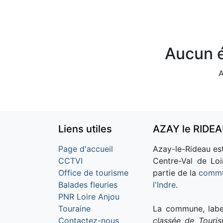
Aucun é
A
Liens utiles
AZAY le RIDE
Page d'accueil
Azay-le-Rideau est
CCTVI
Centre-Val de Loi
Office de tourisme
partie de la
commu
Balades fleuries
l'Indre
.
PNR Loire Anjou
Touraine
La commune, labe
Contactez-nous
classée de Touri