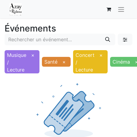
Événements
Musique
×
Concert
×
Santé
×
Cinéma
/
/
Lecture
Lecture