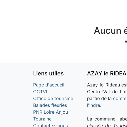
Aucun é
A
Liens utiles
AZAY le RIDE
Page d'accueil
Azay-le-Rideau est
CCTVI
Centre-Val de Loi
Office de tourisme
partie de la
commu
Balades fleuries
l'Indre
.
PNR Loire Anjou
Touraine
La commune, labe
Contactez-nous
classée de Touri