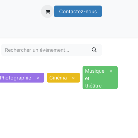
Contactez-nous
itoire
Publications
Voie verte
Musique
×
Photographie
×
Cinéma
×
et
théâtre