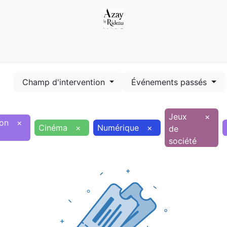
Démarches
Equipements
Evénements
Smart terr
Champ d'intervention
Événements passés
Jeux
×
ion
×
Cinéma
×
Numérique
×
de
société