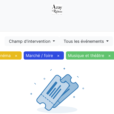
Démarches
Equipements
Evénements
Smart terr
Champ d'intervention
Tous les événements
inéma
×
Marché / foire
×
Musique et théâtre
×