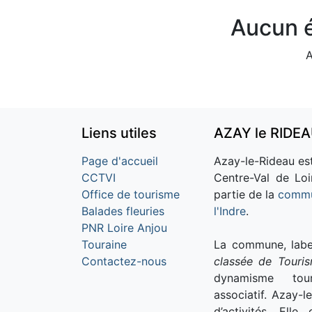
Aucun é
A
Liens utiles
AZAY le RIDE
Page d'accueil
Azay-le-Rideau est
CCTVI
Centre-Val de Loi
Office de tourisme
partie de la
commu
Balades fleuries
l'Indre
.
PNR Loire Anjou
Touraine
La commune, labe
Contactez-nous
classée de Touri
dynamisme tour
associatif. Azay-l
d’activités. Ell