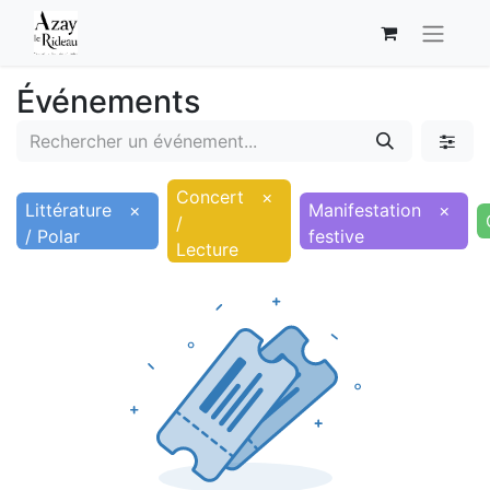
Événements
Concert
×
Littérature
×
Manifestation
×
/
/ Polar
festive
Lecture