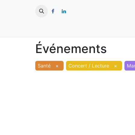
​
Actualités
Ma ville
Tourisme
Événements
Santé
×
Concert / Lecture
×
Man