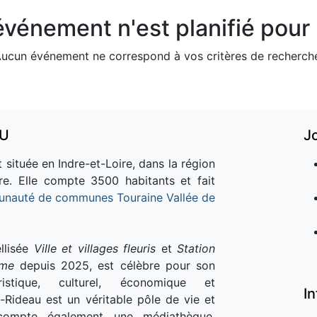
vénement n'est planifié pour l
ucun événement ne correspond à vos critères de recherch
AU
J
 située en Indre-et-Loire, dans la région
re. Elle compte 3500 habitants et fait
nauté de communes Touraine Vallée de
llisée
Ville et villages fleuris
et
Station
sme
depuis 2025, est célèbre pour son
istique, culturel, économique et
I
e-Rideau est un véritable pôle de vie et
e compte également une médiathèque,