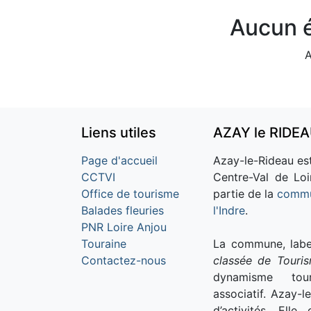
Aucun é
A
Liens utiles
AZAY le RIDE
Page d'accueil
Azay-le-Rideau est
CCTVI
Centre-Val de Loi
Office de tourisme
partie de la
commu
Balades fleuries
l'Indre
.
PNR Loire Anjou
Touraine
La commune, labe
Contactez-nous
classée de Touri
dynamisme tour
associatif. Azay-l
d’activités. Ell