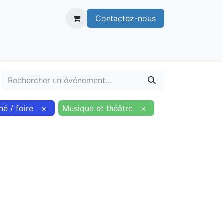
Contactez-nous
itoire
Publications
Voie verte
é / foire
×
Musique et théâtre
×