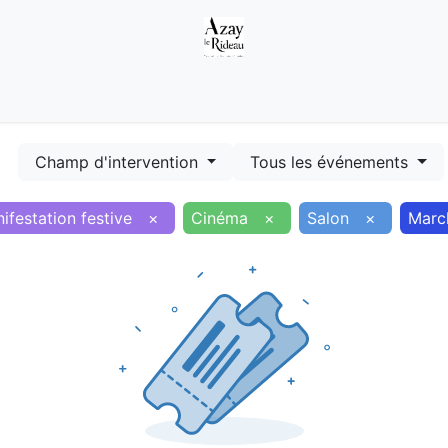
Démarches
Equipements
Evénements
Smart terr
Champ d'intervention
Tous les événements
ifestation festive
×
Cinéma
×
Salon
×
March