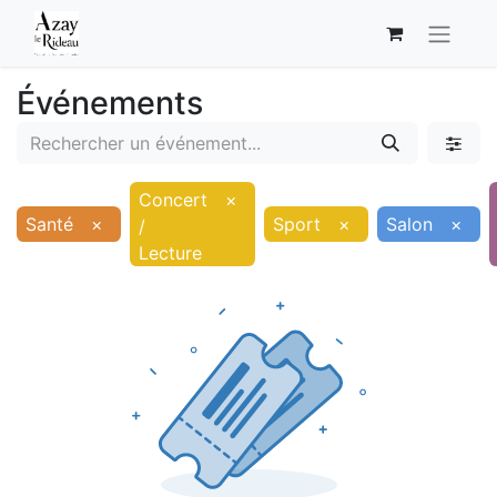
Événements
Concert
×
Santé
×
Sport
×
Salon
×
/
Lecture