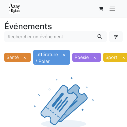
Événements
Littérature
×
Santé
×
Poésie
×
Sport
×
/ Polar