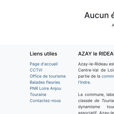
Aucun é
A
Liens utiles
AZAY le RIDE
Page d'accueil
Azay-le-Rideau est
CCTVI
Centre-Val de Loi
Office de tourisme
partie de la
commu
Balades fleuries
l'Indre
.
PNR Loire Anjou
Touraine
La commune, labe
Contactez-nous
classée de Touri
dynamisme tour
associatif. Azay-l