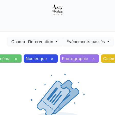
Démarches
Equipements
Evénements
Smart terr
Champ d'intervention
Événements passés
inéma
×
Numérique
×
Photographie
×
Ciné