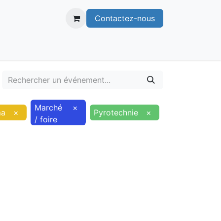
Contactez-nous
itoire
Publications
Voie verte
Marché
×
ma
×
Pyrotechnie
×
/ foire