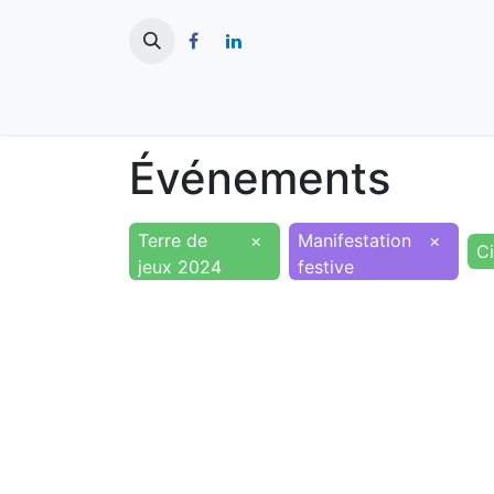
​
Actualités
Ma ville
Tourisme
Événements
Terre de
×
Manifestation
×
C
jeux 2024
festive