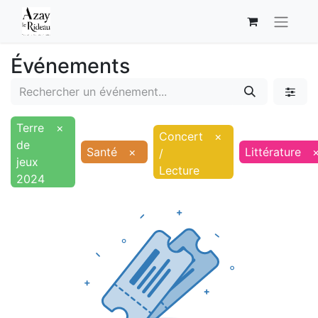
Événements
Terre
×
Concert
×
de
Santé
×
Littérature
/
jeux
Lecture
2024