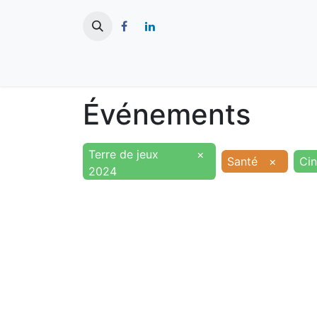
​
Actualités
Ma ville
Tourisme
Événements
Terre de jeux
×
Santé
×
Ci
2024