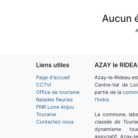
Aucun é
A
Liens utiles
AZAY le RIDE
Page d'accueil
Azay-le-Rideau est
CCTVI
Centre-Val de Loi
Office de tourisme
partie de la
commu
Balades fleuries
l'Indre
.
PNR Loire Anjou
Touraine
La commune, labe
Contactez-nous
classée de Touri
dynamisme tour
associatif. Azay-l