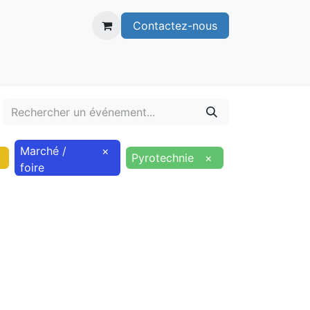
Contactez-nous
itoire
Publications
Voie verte
Marché /
×
Pyrotechnie
×
foire