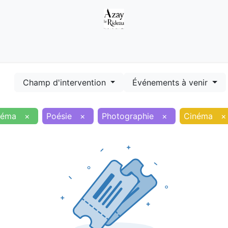
Démarches
Equipements
Evénements
Smart terr
Champ d'intervention
Événements à venir
néma
×
Poésie
×
Photographie
×
Cinéma
×