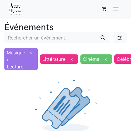
Événements
Musique
×
Littérature
×
Cinéma
×
Célébr
/
Lecture