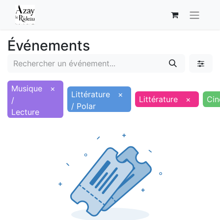
Événements
Musique
×
Littérature
×
Littérature
×
Ci
/
/ Polar
Lecture