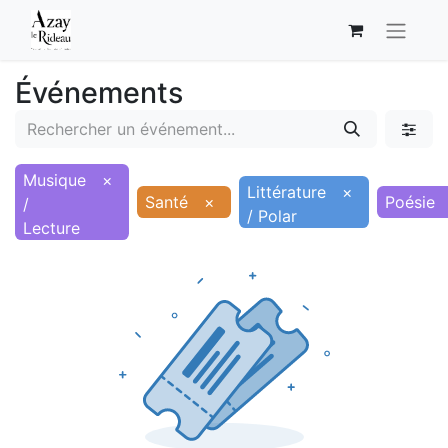
Événements
Musique
×
Littérature
×
Santé
×
Poésie
/
/ Polar
Lecture