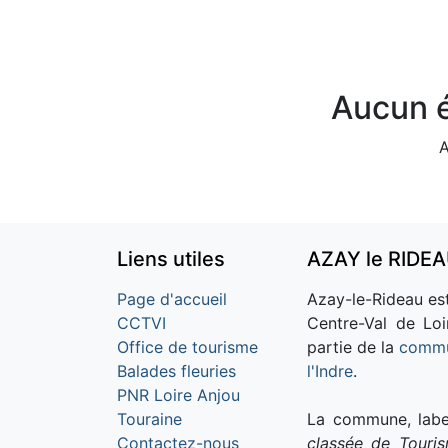
Aucun é
A
Liens utiles
AZAY le RIDE
Page d'accueil
Azay-le-Rideau est
CCTVI
Centre-Val de Loi
Office de tourisme
partie de la
commu
Balades fleuries
l'Indre
.
PNR Loire Anjou
Touraine
La commune, labe
Contactez-nous
classée de Touri