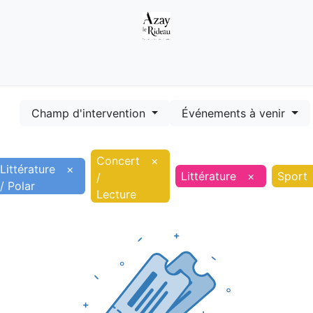
Démarches
Equipements
Evénements
Smart terr
Champ d'intervention
Événements à venir
Concert
×
Littérature
×
Littérature
×
Sport
/
/ Polar
Lecture