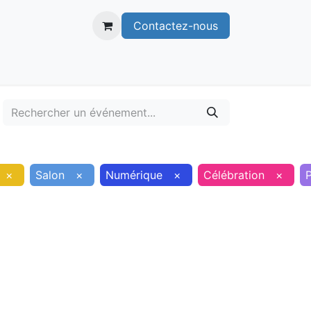
Contactez-nous
itoire
Publications
Voie verte
×
Salon
×
Numérique
×
Célébration
×