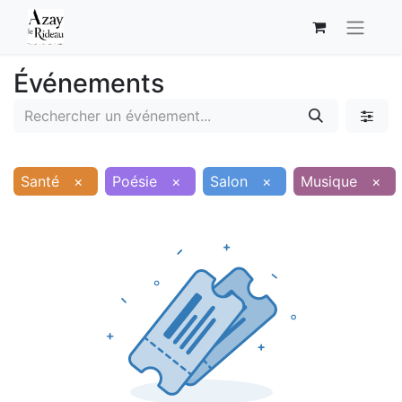
Événements
Santé
×
Poésie
×
Salon
×
Musique
×