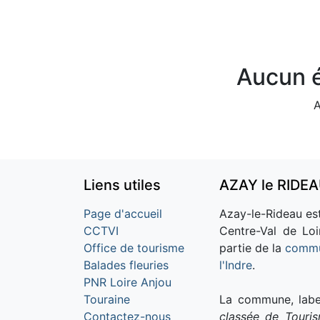
Aucun é
A
Liens utiles
AZAY le RIDE
Page d'accueil
Azay-le-Rideau est
CCTVI
Centre-Val de Loi
Office de tourisme
partie de la
commu
Balades fleuries
l'Indre
.
PNR Loire Anjou
Touraine
La commune, labe
Contactez-nous
classée de Touri