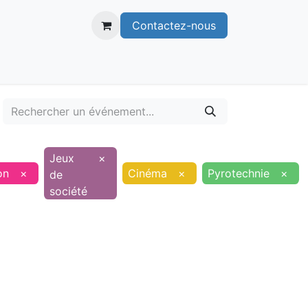
Contactez-nous
itoire
Publications
Voie verte
Jeux
×
on
×
Cinéma
×
Pyrotechnie
×
de
société