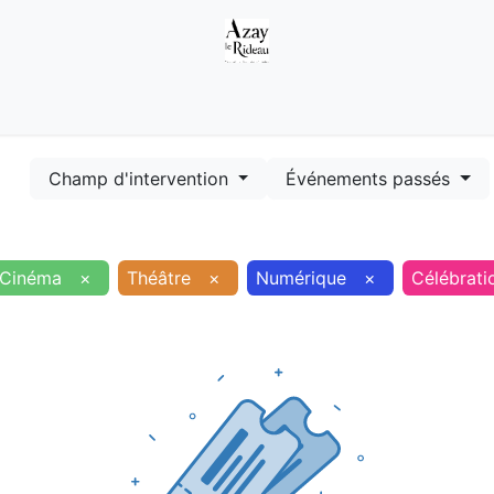
Démarches
Equipements
Evénements
Smart terr
Champ d'intervention
Événements passés
Cinéma
×
Théâtre
×
Numérique
×
Célébrati