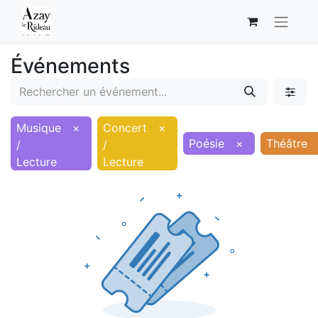
Événements
Musique
×
Concert
×
Poésie
×
Théâtre
/
/
Lecture
Lecture