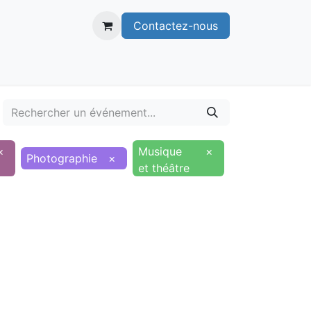
Contactez-nous
itoire
Publications
Voie verte
×
Musique
×
Photographie
×
et théâtre