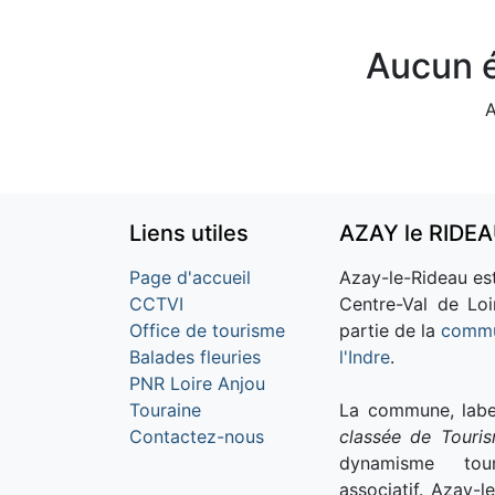
Aucun é
A
Liens utiles
AZAY le RIDE
Page d'accueil
Azay-le-Rideau est
CCTVI
Centre-Val de Loi
Office de tourisme
partie de la
commu
Balades fleuries
l'Indre
.
PNR Loire Anjou
Touraine
La commune, labe
Contactez-nous
classée de Touri
dynamisme tour
associatif. Azay-l