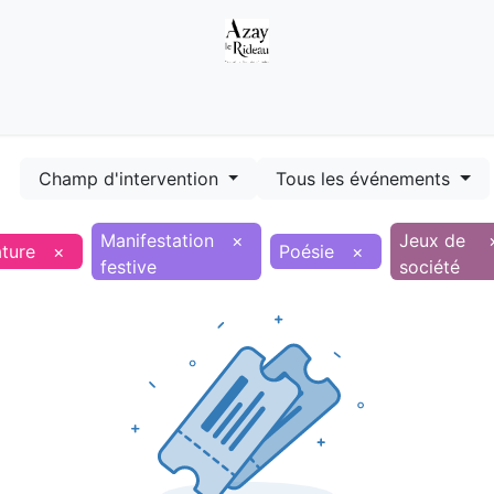
Démarches
Equipements
Evénements
Smart terr
Champ d'intervention
Tous les événements
Manifestation
×
Jeux de
ature
×
Poésie
×
festive
société