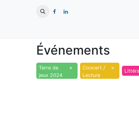
​
Actualités
Ma ville
Tourisme
Événements
Terre de
×
Concert /
×
Littér
jeux 2024
Lecture