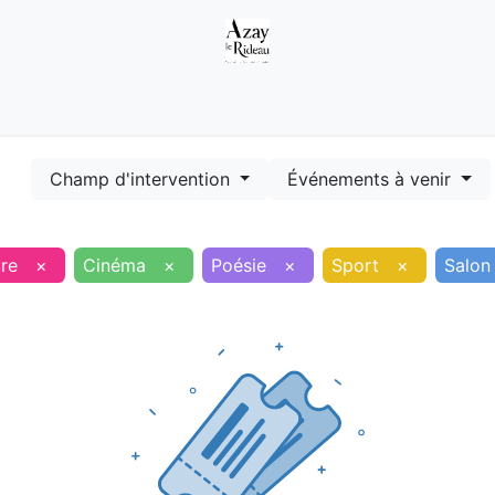
Démarches
Equipements
Evénements
Smart terr
Champ d'intervention
Événements à venir
ure
×
Cinéma
×
Poésie
×
Sport
×
Salon