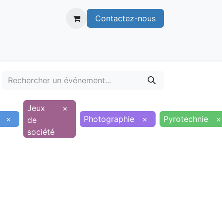
Contactez-nous
itoire
Publications
Voie verte
Jeux
×
×
Photographie
×
Pyrotechnie
×
de
société