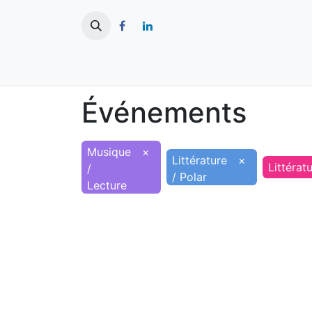
​
Actualités
Ma ville
Tourisme
Événements
Musique
×
Littérature
×
Littérat
/
/ Polar
Lecture