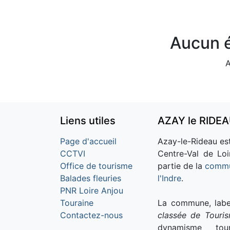
Aucun é
A
Liens utiles
AZAY le RIDE
Page d'accueil
Azay-le-Rideau est
CCTVI
Centre-Val de Loi
Office de tourisme
partie de la
commu
Balades fleuries
l'Indre
.
PNR Loire Anjou
Touraine
La commune, labe
Contactez-nous
classée de Touri
dynamisme tour