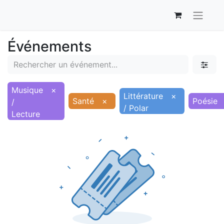
Événements
Musique
×
Littérature
×
Santé
×
Poésie
/
/ Polar
Lecture