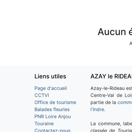
Aucun é
A
Liens utiles
AZAY le RIDE
Page d'accueil
Azay-le-Rideau est
CCTVI
Centre-Val de Loi
Office de tourisme
partie de la
commu
Balades fleuries
l'Indre
.
PNR Loire Anjou
Touraine
La commune, labe
Contactez-nous
classée de Touri