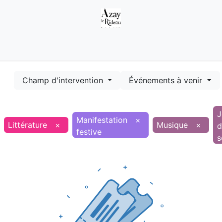
Démarches
Equipements
Evénements
Smart terr
Champ d'intervention
Événements à venir
J
Manifestation
×
Littérature
×
Musique
×
d
festive
s