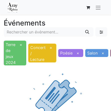
Événements
Terre
×
Concert
×
de
Poésie
×
Salon
×
/
jeux
Lecture
2024