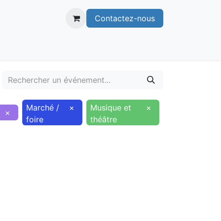
Contactez-nous
itoire
Publications
Voie verte
Marché /
×
Musique et
×
×
foire
théâtre