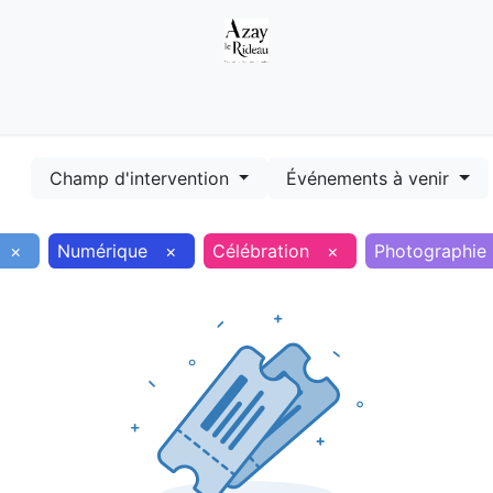
Démarches
Equipements
Evénements
Smart terr
Champ d'intervention
Événements à venir
×
Numérique
×
Célébration
×
Photographie