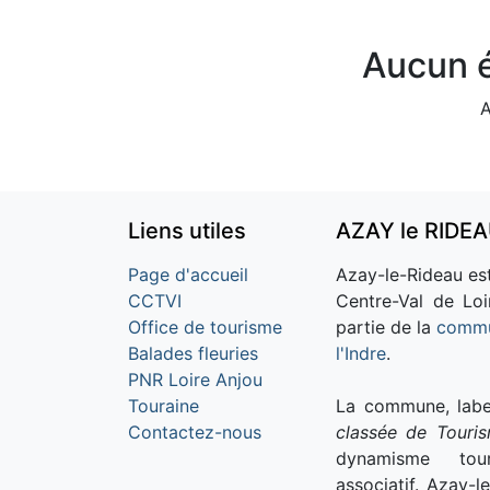
Aucun é
A
Liens utiles
AZAY le RIDE
Page d'accueil
Azay-le-Rideau est
CCTVI
Centre-Val de Loi
Office de tourisme
partie de la
commu
Balades fleuries
l'Indre
.
PNR Loire Anjou
Touraine
La commune, labe
Contactez-nous
classée de Touri
dynamisme tour
associatif. Azay-l