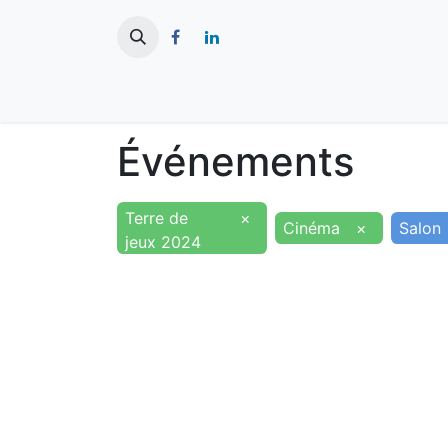
​
Actualités
Ma ville
Tourisme
Événements
Terre de
×
Cinéma
×
Salon
jeux 2024