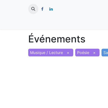
​
Actualités
Ma ville
Tourisme
Événements
Musique / Lecture
×
Poésie
×
Sa