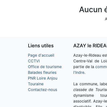
Aucun é
A
Liens utiles
AZAY le RIDE
Page d'accueil
Azay-le-Rideau est
CCTVI
Centre-Val de Loi
Office de tourisme
partie de la
commu
Balades fleuries
l'Indre
.
PNR Loire Anjou
Touraine
La commune, labe
Contactez-nous
classée de Touri
dynamisme tour
associatif. Azay-l
d’activités. Ell