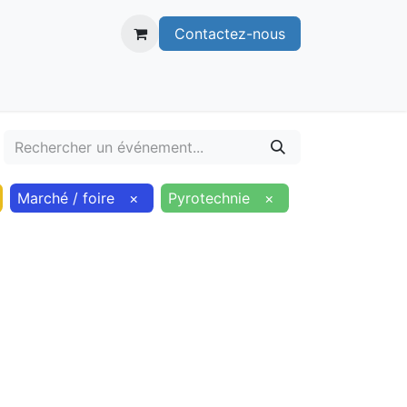
Contactez-nous
itoire
Publications
Voie verte
Marché / foire
×
Pyrotechnie
×