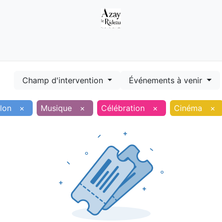
Démarches
Equipements
Evénements
Smart terr
Champ d'intervention
Événements à venir
lon
×
Musique
×
Célébration
×
Cinéma
×