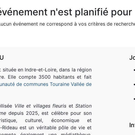
vénement n'est planifié pour l
ucun événement ne correspond à vos critères de recherch
AU
J
 située en Indre-et-Loire, dans la région
re. Elle compte 3500 habitants et fait
nauté de communes Touraine Vallée de
llisée
Ville et villages fleuris
et
Station
sme
depuis 2025, est célèbre pour son
istique, culturel, économique et
I
e-Rideau est un véritable pôle de vie et
e compte également une médiathèque,