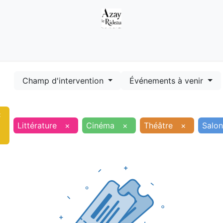
Démarches
Equipements
Evénements
Smart terr
Champ d'intervention
Événements à venir
×
Littérature
×
Cinéma
×
Théâtre
×
Salon