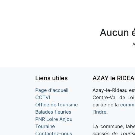
Aucun é
A
Liens utiles
AZAY le RIDE
Page d'accueil
Azay-le-Rideau est
CCTVI
Centre-Val de Loi
Office de tourisme
partie de la
commu
Balades fleuries
l'Indre
.
PNR Loire Anjou
Touraine
La commune, labe
Contactez-nous
classée de Touri