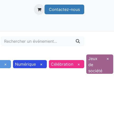
Contactez-nous
itoire
Publications
Voie verte
Jeux
×
×
Numérique
×
Célébration
×
de
société