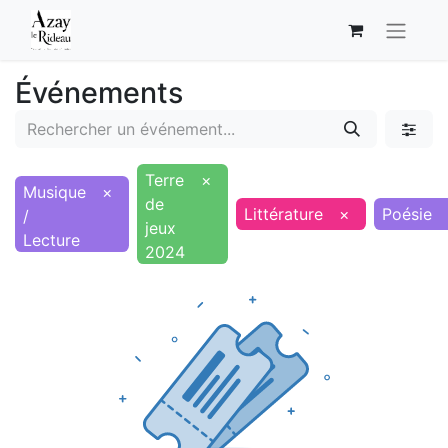
Événements
Terre
×
Musique
×
de
Littérature
×
Poésie
/
jeux
Lecture
2024