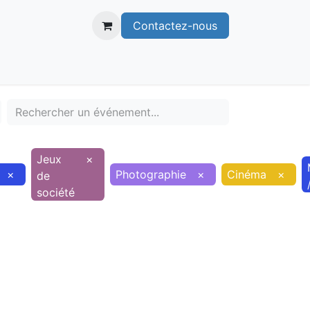
Contactez-nous
itoire
Publications
Voie verte
Jeux
×
×
Photographie
×
Cinéma
×
de
société