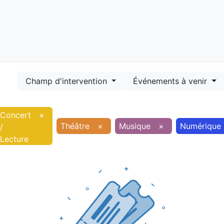
Démarches
Equipements
Evénements
Smart terr
Champ d'intervention
Événements à venir
Concert
×
Théâtre
×
Musique
×
Numérique
/
Lecture