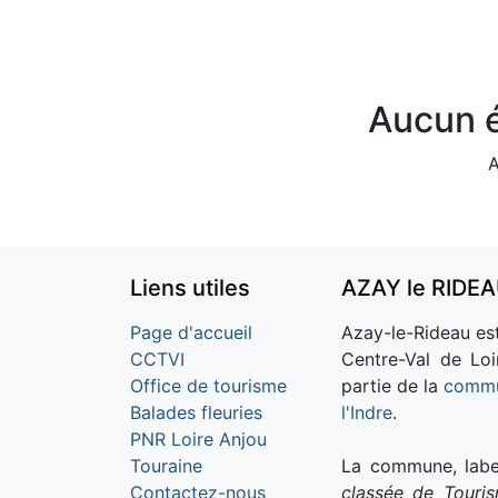
Aucun é
A
Liens utiles
AZAY le RIDE
Page d'accueil
Azay-le-Rideau est
CCTVI
Centre-Val de Loi
Office de tourisme
partie de la
commu
Balades fleuries
l'Indre
.
PNR Loire Anjou
Touraine
La commune, labe
Contactez-nous
classée de Touri